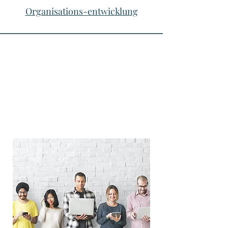
Organisations-entwicklung
Zusammen
arbeiten
auf eine neue Art
... aber wie denn jetzt eigentlich?